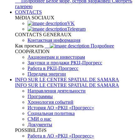
Подробнее
Белое море, остров Моржовец
Смотреть
галерею
CONTACTS
MéDIA SOCIAUX
VK
Telegram
CONTACTS GENERAUX
Контактная информация
Как проехать
Подробнее
COOPéRATION
Акционерам и инвесторам
Закупки и продажи РКЦ-Прогресс
Работа в РКЦ-Прогресс
Передача энергии
INFO SUR LE CENTRE SPATIAL DE SAMARA
INFO SUR LE CENTRE SPATIAL DE SAMARA
Направления деятельности
Программы
Хронология событий
История АО «РКЦ «Прогресс»
Социальная политика
СМИ о нас
Документы
POSSIBILITéS
Работа в АО «РКЦ «Прогресс»