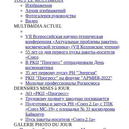
TOUT LE MULTIMéDIA
Изображения
Архив изображений
Фотогалерея руководства
Видео
MULTIMéDIA ACTUEL
VII Всероссийская научно-техническая
конференция «Актуальные проблемы ракетно-
космической техники» (VII Козловские чтения)
55 лет со дня первого пуска ракеты-носителя
«Союз
В РКЦ "Прогресс" отпраздновали День
космонавтики
35 лет первому пуску РН "Энергия"
РКЦ "Прогресс" на форуме "АРМИЯ-2022"
Молодые профессионалы Роскосмоса
DERNIèRES MISES à JOUR
АО «РКЦ «Прогресс»
Трудовому подвигу заводчан посвящается
Подготовка и запуск РН «Союз 2.1а» с ТПК
«Союз МС-19» с площадки № 31 космодрома
Байконур
Пуск ракеты-носителя «Союз-2.1а»
GALERIE PHOTO DU JOUR