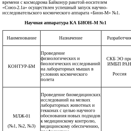
времени с космодрома Байконур ракетой-носителем
«Союз-2.1а» осуществлен успешный запуск научно-
исследовательского космического аппарата «Бион-М» №1.
Научная аппаратура КА БИОН–М №1
Наименование
Назначение
Разработчи
Проведение
физиологических и
СКБ ЭО пр
биологических исследований
ИМБП РА
КОНТУР-БМ
на лабораторных мышах в
Россия
условиях космического
полета
Проведение биомедицинских
исследований на мелких
лабораторных животных и
гекконах с целью научного
обоснования новых подходов
МЛЖ-01
к медицинскому контролю,
(№1, №2, №3)
медицинскому обеспечению,