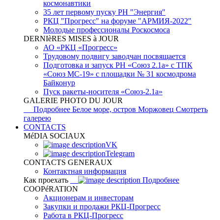
космонавтики
35 лет первому пуску РН "Энергия"
РКЦ "Прогресс" на форуме "АРМИЯ-2022"
Молодые профессионалы Роскосмоса
DERNIèRES MISES à JOUR
АО «РКЦ «Прогресс»
Трудовому подвигу заводчан посвящается
Подготовка и запуск РН «Союз 2.1а» с ТПК
«Союз МС-19» с площадки № 31 космодрома
Байконур
Пуск ракеты-носителя «Союз-2.1а»
GALERIE PHOTO DU JOUR
Подробнее
Белое море, остров Моржовец
Смотреть
галерею
CONTACTS
MéDIA SOCIAUX
VK
Telegram
CONTACTS GENERAUX
Контактная информация
Как проехать
Подробнее
COOPéRATION
Акционерам и инвесторам
Закупки и продажи РКЦ-Прогресс
Работа в РКЦ-Прогресс