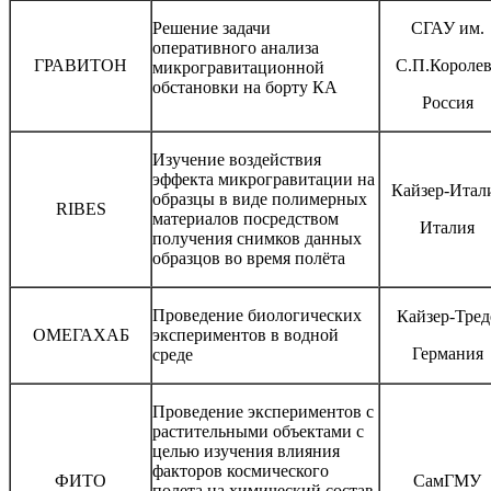
Решение задачи
СГАУ им.
оперативного анализа
ГРАВИТОН
С.П.Королев
микрогравитационной
обстановки на борту КА
Россия
Изучение воздействия
эффекта микрогравитации на
Кайзер-Итал
образцы в виде полимерных
RIBES
материалов посредством
Италия
получения снимков данных
образцов во время полёта
Проведение биологических
Кайзер-Тред
ОМЕГАХАБ
экспериментов в водной
Германия
среде
Проведение экспериментов с
растительными объектами с
целью изучения влияния
факторов космического
ФИТО
СамГМУ
полета на химический состав