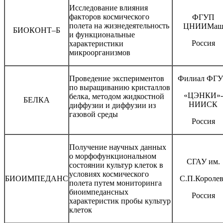
Исследование влияния
факторов космического
ФГУП
полета на жизнедеятельность
ЦНИИМа
БИОКОНТ–Б
и функциональные
Россия
характеристики
микроорганизмов
Проведение экспериментов
Филиал ФГ
по выращиванию кристаллов
«ЦЭНКИ»-
белка, методом жидкостной
БЕЛКА
НИИСК
диффузии и диффузии из
газовой среды
Россия
Получение научных данных
о морфофункциональном
СГАУ им.
состоянии культур клеток в
условиях космического
БИОИМПЕДАНС
С.П.Королев
полета путем мониторинга
биоимпедансных
Россия
характеристик пробы культур
клеток