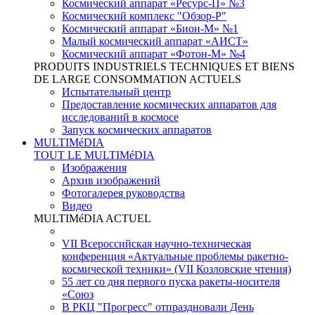
Космический аппарат «Ресурс-П» №3
Космический комплекс "Обзор-Р"
Космический аппарат «Бион-М» №1
Малый космический аппарат «АИСТ»
Космический аппарат «Фотон-М» №4
PRODUITS INDUSTRIELS TECHNIQUES ET BIENS
DE LARGE CONSOMMATION ACTUELS
Испытательный центр
Предоставление космических аппаратов для
исследований в космосе
Запуск космических аппаратов
MULTIMéDIA
TOUT LE MULTIMéDIA
Изображения
Архив изображений
Фотогалерея руководства
Видео
MULTIMéDIA ACTUEL
VII Всероссийская научно-техническая
конференция «Актуальные проблемы ракетно-
космической техники» (VII Козловские чтения)
55 лет со дня первого пуска ракеты-носителя
«Союз
В РКЦ "Прогресс" отпраздновали День