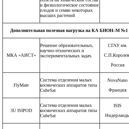
и физиологическое состояние
плодов и семян некоторых
высших растений
Дополнительная полезная нагрузка на КА БИОН–М №1
Решение образовательных,
СГАУ им.
научно-технических и
МКА «АИСТ»
С.П.Королев
экспериментальных задач.
Россия
Система отделения малых
NovaNano
FlyMate
космических аппаратов типа
Франция
CubeSat
Система отделения малых
ISIS
3U ISIPOD
космических аппаратов типа
Нидерланд
CubeSat