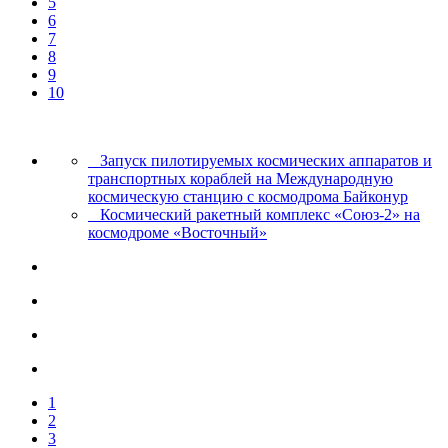
5
6
7
8
9
10
Запуск пилотируемых космических аппаратов и
транспортных кораблей на Международную
космическую станцию с космодрома Байконур
Космический ракетный комплекс «Союз-2» на
космодроме «Восточный»
1
2
3