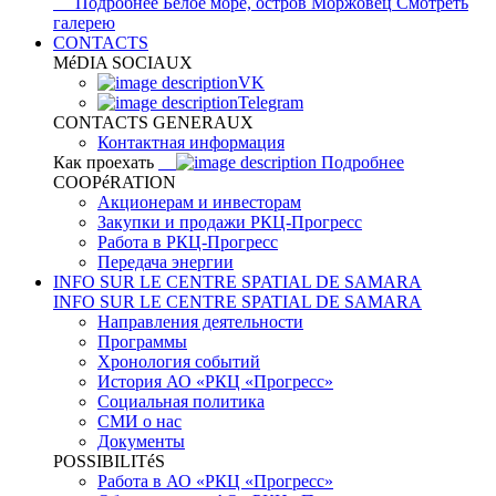
Подробнее
Белое море, остров Моржовец
Смотреть
галерею
CONTACTS
MéDIA SOCIAUX
VK
Telegram
CONTACTS GENERAUX
Контактная информация
Как проехать
Подробнее
COOPéRATION
Акционерам и инвесторам
Закупки и продажи РКЦ-Прогресс
Работа в РКЦ-Прогресс
Передача энергии
INFO SUR LE CENTRE SPATIAL DE SAMARA
INFO SUR LE CENTRE SPATIAL DE SAMARA
Направления деятельности
Программы
Хронология событий
История АО «РКЦ «Прогресс»
Социальная политика
СМИ о нас
Документы
POSSIBILITéS
Работа в АО «РКЦ «Прогресс»