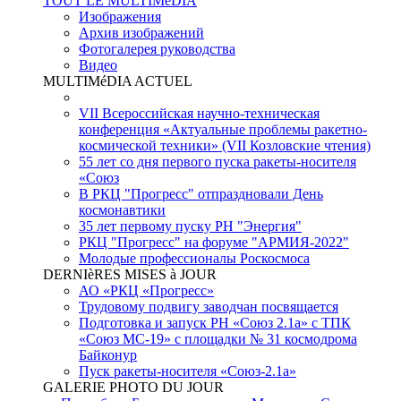
TOUT LE MULTIMéDIA
Изображения
Архив изображений
Фотогалерея руководства
Видео
MULTIMéDIA ACTUEL
VII Всероссийская научно-техническая
конференция «Актуальные проблемы ракетно-
космической техники» (VII Козловские чтения)
55 лет со дня первого пуска ракеты-носителя
«Союз
В РКЦ "Прогресс" отпраздновали День
космонавтики
35 лет первому пуску РН "Энергия"
РКЦ "Прогресс" на форуме "АРМИЯ-2022"
Молодые профессионалы Роскосмоса
DERNIèRES MISES à JOUR
АО «РКЦ «Прогресс»
Трудовому подвигу заводчан посвящается
Подготовка и запуск РН «Союз 2.1а» с ТПК
«Союз МС-19» с площадки № 31 космодрома
Байконур
Пуск ракеты-носителя «Союз-2.1а»
GALERIE PHOTO DU JOUR