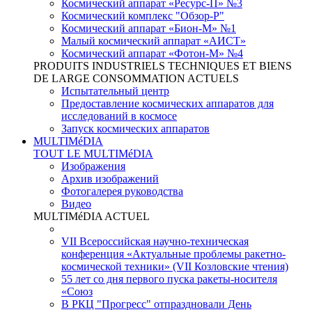
Космический аппарат «Ресурс-П» №3
Космический комплекс "Обзор-Р"
Космический аппарат «Бион-М» №1
Малый космический аппарат «АИСТ»
Космический аппарат «Фотон-М» №4
PRODUITS INDUSTRIELS TECHNIQUES ET BIENS
DE LARGE CONSOMMATION ACTUELS
Испытательный центр
Предоставление космических аппаратов для
исследований в космосе
Запуск космических аппаратов
MULTIMéDIA
TOUT LE MULTIMéDIA
Изображения
Архив изображений
Фотогалерея руководства
Видео
MULTIMéDIA ACTUEL
VII Всероссийская научно-техническая
конференция «Актуальные проблемы ракетно-
космической техники» (VII Козловские чтения)
55 лет со дня первого пуска ракеты-носителя
«Союз
В РКЦ "Прогресс" отпраздновали День