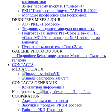
космонавтики
35 лет первому пуску РН "Энергия"
РКЦ "Прогресс" на форуме "АРМИЯ-2022"
Молодые профессионалы Роскосмоса
DERNIèRES MISES à JOUR
АО «РКЦ «Прогресс»
Трудовому подвигу заводчан посвящается
Подготовка и запуск РН «Союз 2.1а» с ТПК
«Союз МС-19» с площадки № 31 космодрома
Байконур
Пуск ракеты-носителя «Союз-2.1а»
GALERIE PHOTO DU JOUR
Подробнее
Белое море, остров Моржовец
Смотреть
галерею
CONTACTS
MéDIA SOCIAUX
VK
Telegram
CONTACTS GENERAUX
Контактная информация
Как проехать
Подробнее
COOPéRATION
Акционерам и инвесторам
Закупки и продажи РКЦ-Прогресс
Работа в РКЦ-Прогресс