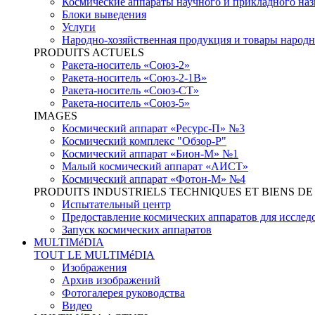
Космические аппараты научного и прикладного наз
Блоки выведения
Услуги
Народно-хозяйственная продукция и товары народн
PRODUITS ACTUELS
Ракета-носитель «Союз-2»
Ракета-носитель «Союз-2-1В»
Ракета-носитель «Союз-СТ»
Ракета-носитель «Союз-5»
IMAGES
Космический аппарат «Ресурс-П» №3
Космический комплекс "Обзор-Р"
Космический аппарат «Бион-М» №1
Малый космический аппарат «АИСТ»
Космический аппарат «Фотон-М» №4
PRODUITS INDUSTRIELS TECHNIQUES ET BIENS 
Испытательный центр
Предоставление космических аппаратов для исслед
Запуск космических аппаратов
MULTIMéDIA
TOUT LE MULTIMéDIA
Изображения
Архив изображений
Фотогалерея руководства
Видео