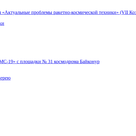
я «Актуальные проблемы ракетно-космической техники» (VII Коз
ки
 МС-19» с площадки № 31 космодрома Байконур
лерею