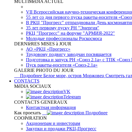
MULTIMéDIA ACTUEL
VII Всероссийская научно-техническая конференци
55 лет со дня первого пуска ракеты-носителя «Союз
В РКЦ "Прогресс" отпраздновали День космонавти
35 лет первому пуску РН "Энергия"
РКЦ "Прогресс" на форуме "АРМИЯ-2022"
Молодые профессионалы Роскосмоса
DERNIèRES MISES à JOUR
АО «РКЦ «Прогресс»
Трудовому подвигу заводчан посвящается
Подготовка и запуск РН «Союз 2.1а» с ТПК «Союз
Пуск ракеты-носителя «Союз-2.1а»
GALERIE PHOTO DU JOUR
Подробнее
Белое море, остров Моржовец
Смотреть га
CONTACTS
MéDIA SOCIAUX
VK
Telegram
CONTACTS GENERAUX
Контактная информация
Как проехать
Подробнее
COOPéRATION
Акционерам и инвесторам
Закупки и продажи РКЦ-Прогресс