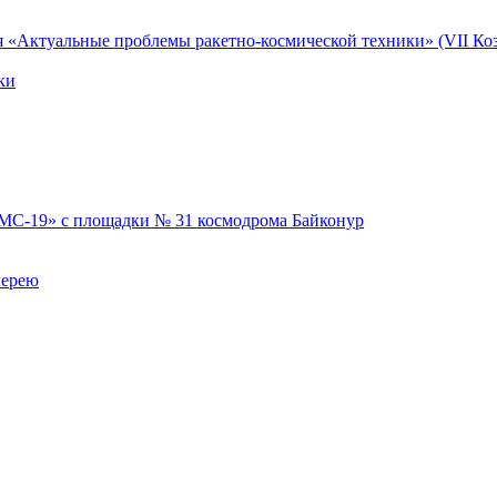
я «Актуальные проблемы ракетно-космической техники» (VII Коз
ки
 МС-19» с площадки № 31 космодрома Байконур
лерею