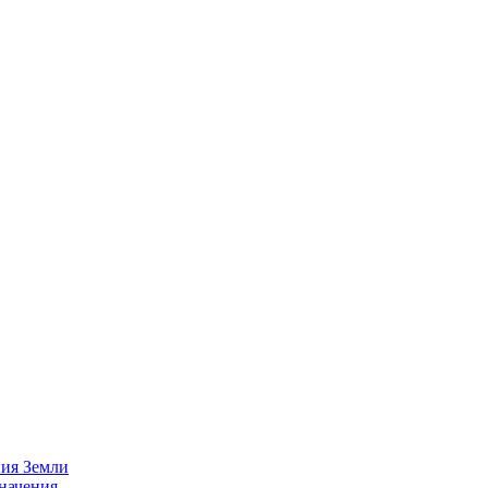
ния Земли
начения