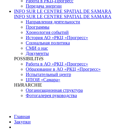
Работа в РКЦ-Прогресс
Передача энергии
INFO SUR LE CENTRE SPATIAL DE SAMARA
INFO SUR LE CENTRE SPATIAL DE SAMARA
Направления деятельности
Программы
Хронология событий
История АО «РКЦ «Прогресс»
Социальная политика
СМИ о нас
Документы
POSSIBILITéS
Работа в АО «РКЦ «Прогресс»
Образование в АО «РКЦ «Прогресс»
Испытательный центр
ЦПОИ «Самара»
HIéRARCHIE
Организационная структура
Фотогалерея руководства
Главная
Закупки