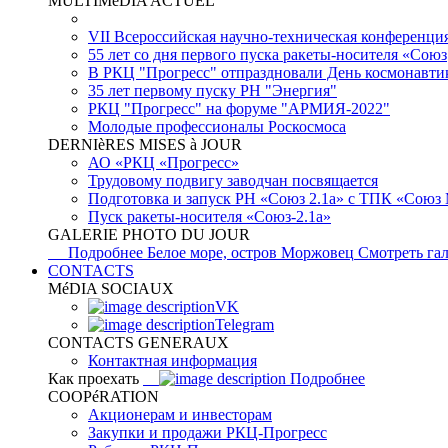
MULTIMéDIA ACTUEL
VII Всероссийская научно-техническая конференци
55 лет со дня первого пуска ракеты-носителя «Союз
В РКЦ "Прогресс" отпраздновали День космонавти
35 лет первому пуску РН "Энергия"
РКЦ "Прогресс" на форуме "АРМИЯ-2022"
Молодые профессионалы Роскосмоса
DERNIèRES MISES à JOUR
АО «РКЦ «Прогресс»
Трудовому подвигу заводчан посвящается
Подготовка и запуск РН «Союз 2.1а» с ТПК «Союз
Пуск ракеты-носителя «Союз-2.1а»
GALERIE PHOTO DU JOUR
Подробнее
Белое море, остров Моржовец
Смотреть га
CONTACTS
MéDIA SOCIAUX
VK
Telegram
CONTACTS GENERAUX
Контактная информация
Как проехать
Подробнее
COOPéRATION
Акционерам и инвесторам
Закупки и продажи РКЦ-Прогресс