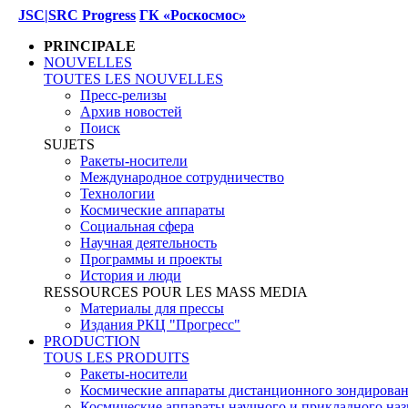
JSC|SRC Progress
ГК «Роскосмос»
PRINCIPALE
NOUVELLES
TOUTES LES NOUVELLES
Пресс-релизы
Архив новостей
Поиск
SUJETS
Ракеты-носители
Международное сотрудничество
Технологии
Космические аппараты
Социальная сфера
Научная деятельность
Программы и проекты
История и люди
RESSOURCES POUR LES MASS MEDIA
Материалы для прессы
Издания РКЦ "Прогресс"
PRODUCTION
TOUS LES PRODUITS
Ракеты-носители
Космические аппараты дистанционного зондирова
Космические аппараты научного и прикладного наз