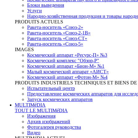
Блоки выведения
Услуги
Народно-хозяйственная продукция и товары народн
PRODUITS ACTUELS
Ракета-носитель «Союз-2»
Ракета-носитель «Союз-2-1В»
Ракета-носитель «Союз-СТ»
Ракета-носитель «Союз-5»
IMAGES
Космический аппарат «Ресурс-П» №3
Космический комплекс "Обзор-Р"
Космический аппарат «Бион-М» №1
Малый космический аппарат «АИСТ»
Космический аппарат «Фотон-М» №4
PRODUITS INDUSTRIELS TECHNIQUES ET BIENS 
Испытательный центр
Предоставление космических аппаратов для исслед
Запуск космических аппаратов
MULTIMéDIA
TOUT LE MULTIMéDIA
Изображения
Архив изображений
Фотогалерея руководства
Видео