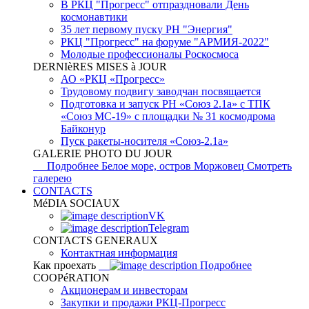
В РКЦ "Прогресс" отпраздновали День
космонавтики
35 лет первому пуску РН "Энергия"
РКЦ "Прогресс" на форуме "АРМИЯ-2022"
Молодые профессионалы Роскосмоса
DERNIèRES MISES à JOUR
АО «РКЦ «Прогресс»
Трудовому подвигу заводчан посвящается
Подготовка и запуск РН «Союз 2.1а» с ТПК
«Союз МС-19» с площадки № 31 космодрома
Байконур
Пуск ракеты-носителя «Союз-2.1а»
GALERIE PHOTO DU JOUR
Подробнее
Белое море, остров Моржовец
Смотреть
галерею
CONTACTS
MéDIA SOCIAUX
VK
Telegram
CONTACTS GENERAUX
Контактная информация
Как проехать
Подробнее
COOPéRATION
Акционерам и инвесторам
Закупки и продажи РКЦ-Прогресс