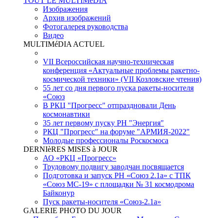
TOUT LE MULTIMéDIA
Изображения
Архив изображений
Фотогалерея руководства
Видео
MULTIMéDIA ACTUEL
VII Всероссийская научно-техническая
конференция «Актуальные проблемы ракетно-
космической техники» (VII Козловские чтения)
55 лет со дня первого пуска ракеты-носителя
«Союз
В РКЦ "Прогресс" отпраздновали День
космонавтики
35 лет первому пуску РН "Энергия"
РКЦ "Прогресс" на форуме "АРМИЯ-2022"
Молодые профессионалы Роскосмоса
DERNIèRES MISES à JOUR
АО «РКЦ «Прогресс»
Трудовому подвигу заводчан посвящается
Подготовка и запуск РН «Союз 2.1а» с ТПК
«Союз МС-19» с площадки № 31 космодрома
Байконур
Пуск ракеты-носителя «Союз-2.1а»
GALERIE PHOTO DU JOUR