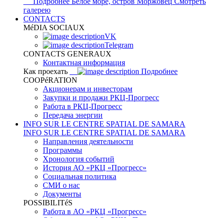
Подробнее
Белое море, остров Моржовец
Смотреть
галерею
CONTACTS
MéDIA SOCIAUX
VK
Telegram
CONTACTS GENERAUX
Контактная информация
Как проехать
Подробнее
COOPéRATION
Акционерам и инвесторам
Закупки и продажи РКЦ-Прогресс
Работа в РКЦ-Прогресс
Передача энергии
INFO SUR LE CENTRE SPATIAL DE SAMARA
INFO SUR LE CENTRE SPATIAL DE SAMARA
Направления деятельности
Программы
Хронология событий
История АО «РКЦ «Прогресс»
Социальная политика
СМИ о нас
Документы
POSSIBILITéS
Работа в АО «РКЦ «Прогресс»