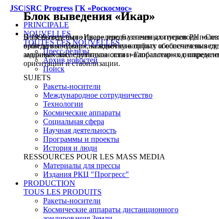
JSC|SRC Progress
ГК «Роскосмос»
Блок выведения «Икар»
Блок выведения «Икар»
PRINCIPALE
NOUVELLES
Блок выведения «Икар» предназначен для перевода полез
В 1999 году было проведено 6 успешных пусков РН «Сою
TOUTES LES NOUVELLES
орбиты выведения на конечную орбиту и обеспечения от
выведения «Икар», каждый из которых обеспечил выведе
Пресс-релизы
заданных последовательности и направлениях с определ
американских спутников связи «Глобалстар» одновремен
Архив новостей
ориентации и стабилизации.
Поиск
SUJETS
Ракеты-носители
Международное сотрудничество
Технологии
Космические аппараты
Социальная сфера
Научная деятельность
Программы и проекты
История и люди
RESSOURCES POUR LES MASS MEDIA
Материалы для прессы
Издания РКЦ "Прогресс"
PRODUCTION
TOUS LES PRODUITS
Ракеты-носители
Космические аппараты дистанционного
зондирования Земли