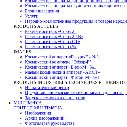
Космические аппараты дистанционного зондирова
Космические аппараты научного и прикладного наз
Блоки выведения
Услуги
Народно-хозяйственная продукция и товары народн
PRODUITS ACTUELS
Ракета-носитель «Союз-2»
Ракета-носитель «Союз-2-1В»
Ракета-носитель «Союз-СТ»
Ракета-носитель «Союз-5»
IMAGES
Космический аппарат «Ресурс-П» №3
Космический комплекс "Обзор-Р"
Космический аппарат «Бион-М» №1
Малый космический аппарат «АИСТ»
Космический аппарат «Фотон-М» №4
PRODUITS INDUSTRIELS TECHNIQUES ET BIENS 
Испытательный центр
Предоставление космических аппаратов для исслед
Запуск космических аппаратов
MULTIMéDIA
TOUT LE MULTIMéDIA
Изображения
Архив изображений
Фотогалерея руководства