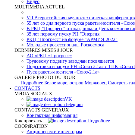
Видео
MULTIMéDIA ACTUEL
VII Всероссийская научно-техническая конференци
55 лет со дня первого пуска ракеты-носителя «Союз
В РКЦ "Прогресс" отпраздновали День космонавти
35 лет первому пуску РН "Энергия"
РКЦ "Прогресс" на форуме "АРМИЯ-2022"
Молодые профессионалы Роскосмоса
DERNIèRES MISES à JOUR
АО «РКЦ «Прогресс»
Трудовому подвигу заводчан посвящается
Подготовка и запуск РН «Союз 2.1а» с ТПК «Союз
Пуск ракеты-носителя «Союз-2.1а»
GALERIE PHOTO DU JOUR
Подробнее
Белое море, остров Моржовец
Смотреть га
CONTACTS
MéDIA SOCIAUX
VK
Telegram
CONTACTS GENERAUX
Контактная информация
Как проехать
Подробнее
COOPéRATION
Акционерам и инвесторам